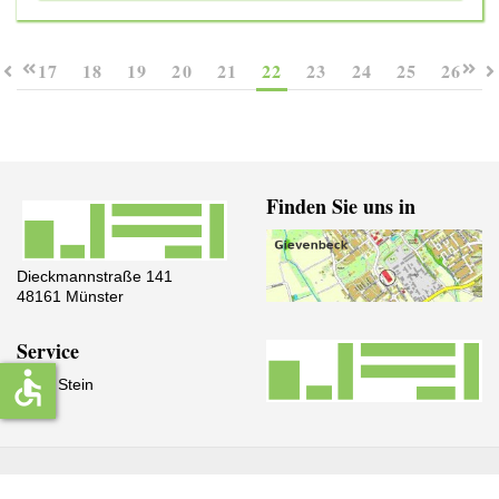
17
18
19
20
21
22
23
24
25
26
Finden Sie uns in
Dieckmannstraße 141
48161 Münster
Service
accessible
IServ Stein
© 2026 Freiherr-vom-Stein-Gymnasium Münster