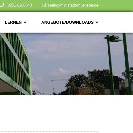
0251 6206540
steingym@stadt-muenster.de
LERNEN
ANGEBOTE/DOWNLOADS