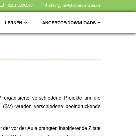
0251 6206540
steingym@stadt-muenster.de
LERNEN
ANGEBOTE/DOWNLOADS
 organisierte verschiedene Projekte um die
ng (SV) wurden verschiedene beeindruckende
 der vor der Aula prangten inspirierende Zitate