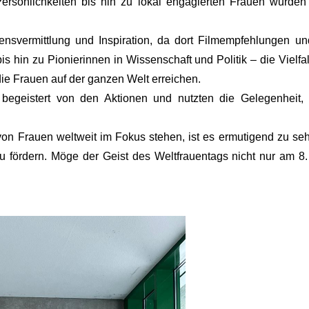
ersönlichkeiten bis hin zu lokal engagierten Frauen wurden 
vermittlung und Inspiration, da dort Filmempfehlungen und
in zu Pionierinnen in Wissenschaft und Politik – die Vielfalt
 die Frauen auf der ganzen Welt erreichen.
 begeistert von den Aktionen und nutzten die Gelegenhei
 von Frauen weltweit im Fokus stehen, ist es ermutigend zu seh
 fördern. Möge der Geist des Weltfrauentags nicht nur am 8