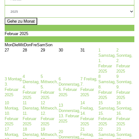
Gehe zu Monat
Januar
Februar 2025
März
Mon
Die
Mit
Don
Fre
Sam
Son
27
28
29
30
31
1
2
Samstag,
Sonntag,
1.
2.
Februar
Februar
2025
2025
4
5
8
9
3
Montag,
6
7
Freitag,
Dienstag,
Mittwoch,
Samstag,
Sonntag,
3.
Donnerstag,
7.
4.
5.
8.
9.
Februar
6. Februar
Februar
Februar
Februar
Februar
Februar
2025
2025
2025
2025
2025
2025
2025
10
11
12
14
15
16
13
Montag,
Dienstag,
Mittwoch,
Freitag,
Samstag,
Sonntag,
Donnerstag,
10.
11.
12.
14.
15.
16.
13. Februar
Februar
Februar
Februar
Februar
Februar
Februar
2025
2025
2025
2025
2025
2025
2025
17
18
19
21
22
23
20
Montag,
Dienstag,
Mittwoch,
Freitag,
Samstag,
Sonntag,
Donnerstag,