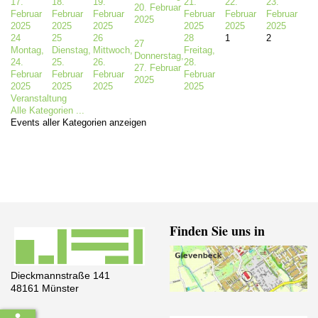
17.
18.
19.
21.
22.
23.
20. Februar
Februar
Februar
Februar
Februar
Februar
Februar
2025
2025
2025
2025
2025
2025
2025
24
25
26
28
1
2
27
Montag,
Dienstag,
Mittwoch,
Freitag,
Donnerstag,
24.
25.
26.
28.
27. Februar
Februar
Februar
Februar
Februar
2025
2025
2025
2025
2025
Veranstaltung
Alle Kategorien ...
Events aller Kategorien anzeigen
Finden Sie uns in
Dieckmannstraße 141
48161 Münster