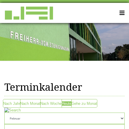
Terminkalender
Nach Jahr
Nach Monat
Nach Woche
Heute
Gehe zu Monat