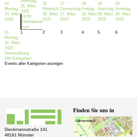
Dienstag,
24
26
27
28
29
30
25. März
Montag,
Mittwoch,
Donnerstag,
Freitag,
Samstag,
Sonntag,
2025
24. März
26. März
27. März
28. März
29. März
30. März
18:00
2025
2025
2025
2025
2025
2025
Elternabend
zum ...
31
1
2
3
4
5
6
Montag,
31. März
2025
Veranstaltung
Alle Kategorien ...
Events aller Kategorien anzeigen
Finden Sie uns in
Dieckmannstraße 141
48161 Münster