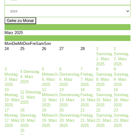
Gehe zu Monat
Februar
März 2025
April
Mon
Die
Mit
Don
Fre
Sam
Son
24
25
26
27
28
1
2
Samstag,
Sonntag,
1. März
2. März
2025
2025
3
5
6
7
8
9
4
Dienstag,
Montag,
Mittwoch,
Donnerstag,
Freitag,
Samstag,
Sonntag,
4. März
3. März
5. März
6. März
7. März
8. März
9. März
2025
2025
2025
2025
2025
2025
2025
10
12
13
14
15
16
11
Dienstag,
Montag,
Mittwoch,
Donnerstag,
Freitag,
Samstag,
Sonntag,
11. März
10. März
12. März
13. März
14. März
15. März
16. März
2025
2025
2025
2025
2025
2025
2025
17
18
19
20
21
22
23
Montag,
Dienstag,
Mittwoch,
Donnerstag,
Freitag,
Samstag,
Sonntag,
17. März
18. März
19. März
20. März
21. März
22. März
23. März
2025
2025
2025
2025
2025
2025
2025
25