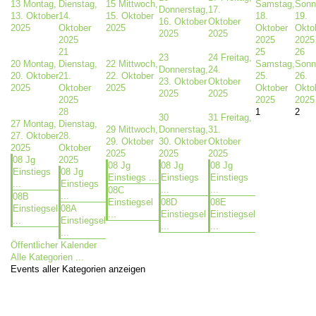
13
Montag,
Dienstag,
15
Mittwoch,
Samstag,
Sonn
Donnerstag,
17.
13. Oktober
14.
15. Oktober
18.
19.
16. Oktober
Oktober
2025
Oktober
2025
Oktober
Okto
2025
2025
2025
2025
2025
21
25
26
23
24
Freitag,
20
Montag,
Dienstag,
22
Mittwoch,
Samstag,
Sonn
Donnerstag,
24.
20. Oktober
21.
22. Oktober
25.
26.
23. Oktober
Oktober
2025
Oktober
2025
Oktober
Okto
2025
2025
2025
2025
2025
28
1
2
30
31
Freitag,
27
Montag,
Dienstag,
29
Mittwoch,
Donnerstag,
31.
27. Oktober
28.
29. Oktober
30. Oktober
Oktober
2025
Oktober
2025
2025
2025
08 Jg
2025
08 Jg
08 Jg
08 Jg
Einstiegs
08 Jg
Einstiegs ...
Einstiegs
Einstiegs
...
Einstiegs
...
...
08C
...
08B
Einstiegsel
08D
08E
Einstiegsel
08A
...
Einstiegsel
Einstiegsel
...
Einstiegsel
...
...
...
Öffentlicher Kalender
Alle Kategorien ...
Events aller Kategorien anzeigen