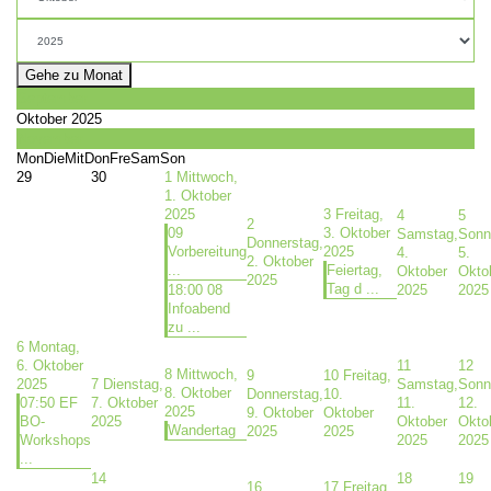
Gehe zu Monat
September
Oktober 2025
November
Mon
Die
Mit
Don
Fre
Sam
Son
29
30
1
Mittwoch,
1. Oktober
2025
3
Freitag,
4
5
2
09
3. Oktober
Samstag,
Sonn
Donnerstag,
Vorbereitung
2025
4.
5.
2. Oktober
...
Feiertag,
Oktober
Okto
2025
Tag d ...
18:00 08
2025
2025
Infoabend
zu ...
6
Montag,
6. Oktober
11
12
8
Mittwoch,
9
10
Freitag,
2025
7
Dienstag,
Samstag,
Sonn
8. Oktober
Donnerstag,
10.
07:50 EF
7. Oktober
11.
12.
2025
9. Oktober
Oktober
BO-
2025
Oktober
Okto
Wandertag
2025
2025
Workshops
2025
2025
...
14
18
19
16
17
Freitag,