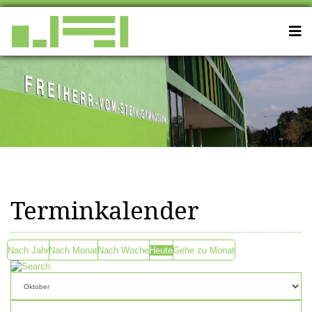
Terminkalender
Nach Jahr
Nach Monat
Nach Woche
Heute
Gehe zu Monat