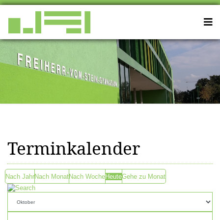
Terminkalender
Nach Jahr
Nach Monat
Nach Woche
Heute
Gehe zu Monat