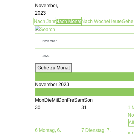
November,
2023
Nach Jahr
Nach Monat
Nach Woche
Heute
Gehe
Gehe zu Monat
Oktober
November 2023
Dezember
Mon
Die
Mit
Don
Fre
Sam
Son
30
31
1
M
No
Al
6
Montag, 6.
7
Dienstag, 7.