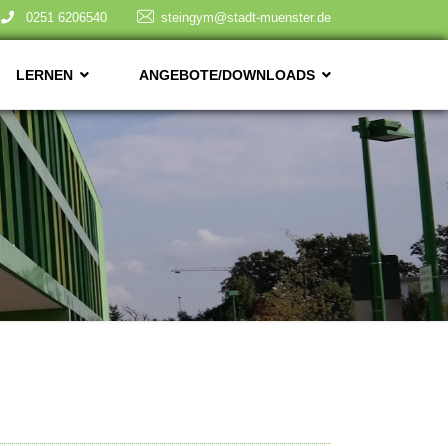
0251 6206540
steingym@stadt-muenster.de
LERNEN
ANGEBOTE/DOWNLOADS