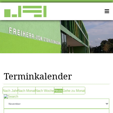
Terminkalender
Nach Jahr
Nach Monat
Nach Woche
Heute
Gehe zu Monat