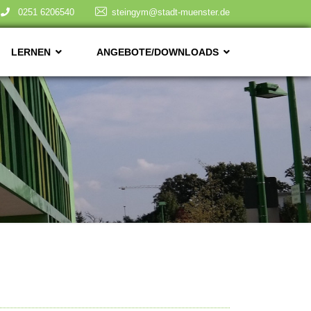
0251 6206540
steingym@stadt-muenster.de
LERNEN
ANGEBOTE/DOWNLOADS