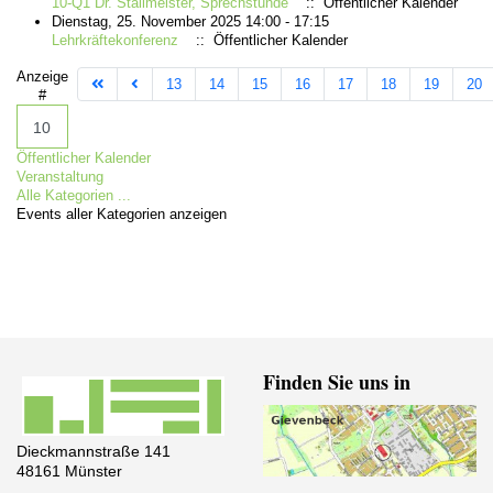
10-Q1 Dr. Stallmeister, Sprechstunde
:: Öffentlicher Kalender
Dienstag, 25. November 2025 14:00 - 17:15
Lehrkräftekonferenz
:: Öffentlicher Kalender
Limite der Paginierungsliste
Anzeige
13
14
15
16
17
18
19
20
#
Öffentlicher Kalender
Veranstaltung
Alle Kategorien ...
Events aller Kategorien anzeigen
Finden Sie uns in
Dieckmannstraße 141
48161 Münster