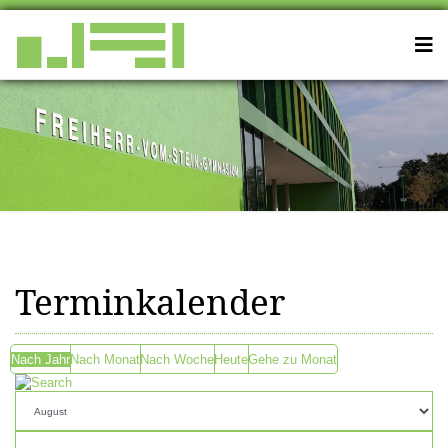
Terminkalender
Nach Jahr
Nach Monat
Nach Woche
Heute
Gehe zu Monat