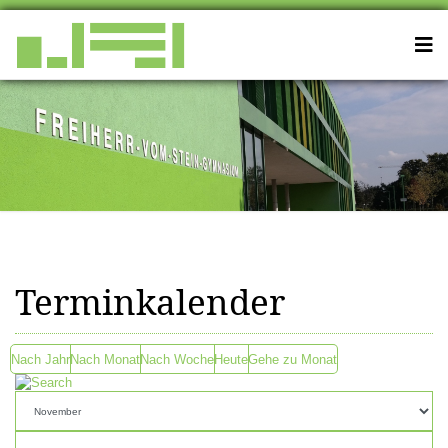
Terminkalender
Nach Jahr
Nach Monat
Nach Woche
Heute
Gehe zu Monat