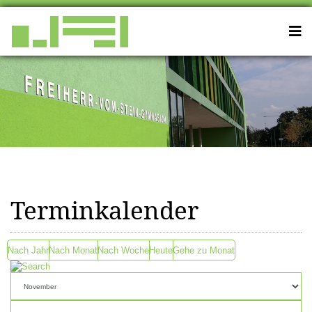
Terminkalender
Nach Jahr
Nach Monat
Nach Woche
Heute
Gehe zu Monat