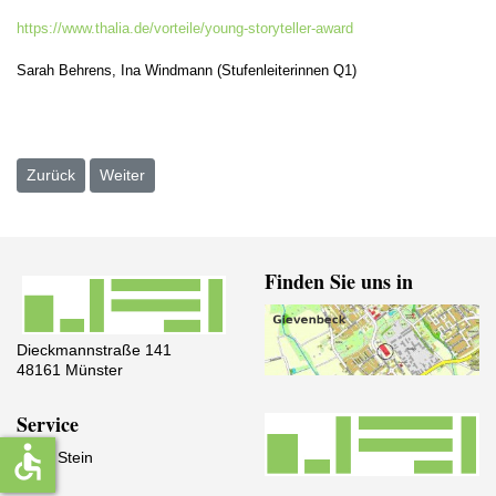
https://www.thalia.de/vorteile/young-storyteller-award
Sarah Behrens, Ina Windmann (Stufenleiterinnen Q1)
Vorheriger Beitrag: 🎃 Halloweengrüße von den Greenkeepern 🎃
Nächster Beitrag: Kunst unter dem Motto TEAMWORK
Zurück
Weiter
Finden Sie uns in
Dieckmannstraße 141
48161 Münster
Service
accessible
IServ Stein