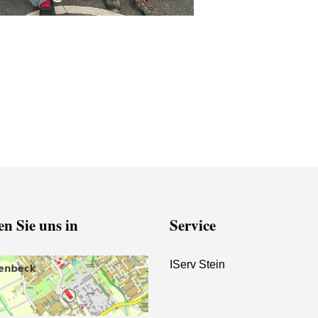
Jahrgangstufe 8 entdecken ihre Stärken und Potenziale
den Young Storyteller Award
n Sie uns in
Service
IServ Stein