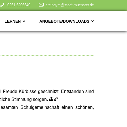
0251 6206540
steingym@stadt-muenster.de
LERNEN
ANGEBOTE/DOWNLOADS
l Freude Kürbisse geschnitzt. Entstanden sind
stliche Stimmung sorgen. 👻🍂
gesamten Schulgemeinschaft einen schönen,