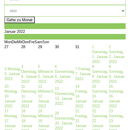
Gehe zu Monat
Dezember
Januar 2022
Februar
Mon
Die
Mit
Don
Fre
Sam
Son
27
28
29
30
31
1
2
Samstag,
Sonntag,
1. Januar
2. Januar
2022
2022
4
5
6
8
9
3
Montag,
7
Freitag,
Dienstag,
Mittwoch,
Donnerstag,
Samstag,
Sonntag,
3. Januar
7. Januar
4. Januar
5. Januar
6. Januar
8. Januar
9. Januar
2022
2022
2022
2022
2022
2022
2022
10
11
12
14
15
16
13
Montag,
Dienstag,
Mittwoch,
Freitag,
Samstag,
Sonntag,
Donnerstag,
10.
11.
12.
14.
15.
16.
13. Januar
Januar
Januar
Januar
Januar
Januar
Januar
2022
2022
2022
2022
2022
2022
2022
17
18
19
21
22
23
20
Montag,
Dienstag,
Mittwoch,
Freitag,
Samstag,
Sonntag,
Donnerstag,
17.
18.
19.
21.
22.
23.
20. Januar
Januar
Januar
Januar
Januar
Januar
Januar
2022