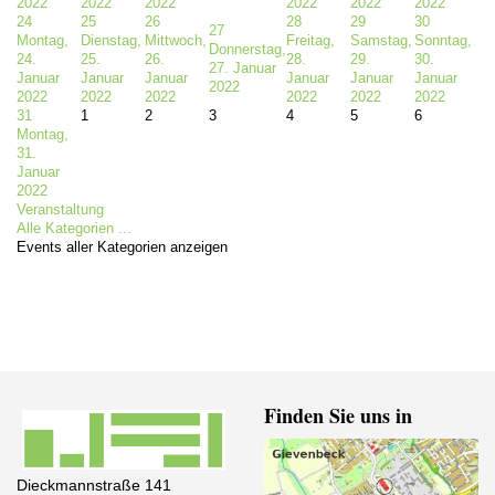
2022
2022
2022
2022
2022
2022
24
25
26
28
29
30
27
Montag,
Dienstag,
Mittwoch,
Freitag,
Samstag,
Sonntag,
Donnerstag,
24.
25.
26.
28.
29.
30.
27. Januar
Januar
Januar
Januar
Januar
Januar
Januar
2022
2022
2022
2022
2022
2022
2022
31
1
2
3
4
5
6
Montag,
31.
Januar
2022
Veranstaltung
Alle Kategorien ...
Events aller Kategorien anzeigen
Finden Sie uns in
Dieckmannstraße 141