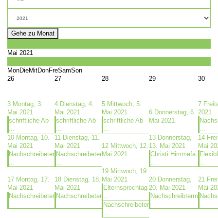
Gehe zu Monat
April
Mai 2021
Juni
Mon
Die
Mit
Don
Fre
Sam
Son
26
27
28
29
30
3
Montag, 3.
4
Dienstag, 4.
5
Mittwoch, 5.
7
Freit
Mai 2021
Mai 2021
Mai 2021
6
Donnerstag, 6.
2021
schriftliche Ab
schriftliche Ab
schriftliche Ab
Mai 2021
Nachsc
...
...
...
...
10
Montag, 10.
11
Dienstag, 11.
13
Donnerstag,
14
Frei
Mai 2021
Mai 2021
12
Mittwoch, 12.
13. Mai 2021
Mai 20
Nachschreibeter
Nachschreibeter
Mai 2021
Christi Himmefa
Flexib
...
...
...
...
19
Mittwoch, 19.
17
Montag, 17.
18
Dienstag, 18.
Mai 2021
20
Donnerstag,
21
Frei
Mai 2021
Mai 2021
Elternsprechtag
20. Mai 2021
Mai 20
Nachschreibeter
Nachschreibeter
...
Nachschreibterm
Nachsc
...
...
...
...
Nachschreibeter
...