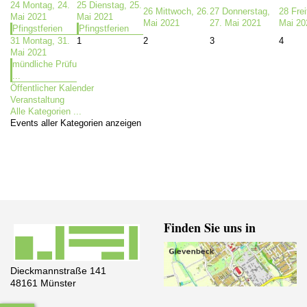
24
Montag, 24.
25
Dienstag, 25.
26
Mittwoch, 26.
27
Donnerstag,
28
Frei
Mai 2021
Mai 2021
Mai 2021
27. Mai 2021
Mai 20
Pfingstferien
Pfingstferien
31
Montag, 31.
1
2
3
4
Mai 2021
mündliche Prüfu
...
Öffentlicher Kalender
Veranstaltung
Alle Kategorien ...
Events aller Kategorien anzeigen
Finden Sie uns in
Dieckmannstraße 141
48161 Münster