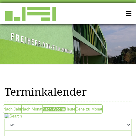
Terminkalender
Nach Jahr
Nach Monat
Nach Woche
Heute
Gehe zu Monat