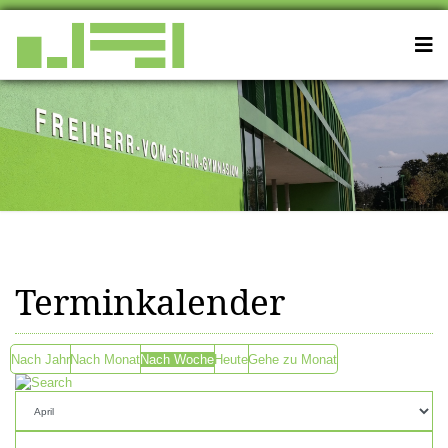
Terminkalender
Nach Jahr
Nach Monat
Nach Woche
Heute
Gehe zu Monat