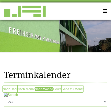
Terminkalender
Nach Jahr
Nach Monat
Nach Woche
Heute
Gehe zu Monat