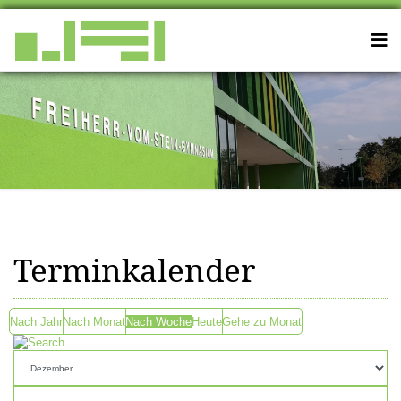
Terminkalender
Nach Jahr
Nach Monat
Nach Woche
Heute
Gehe zu Monat