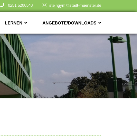
0251 6206540
steingym@stadt-muenster.de
LERNEN
ANGEBOTE/DOWNLOADS