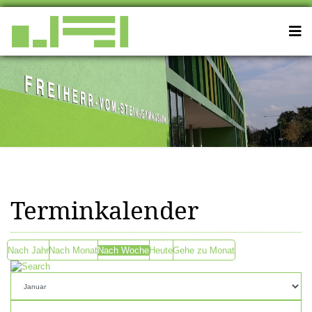
Terminkalender
Nach Jahr
Nach Monat
Nach Woche
Heute
Gehe zu Monat