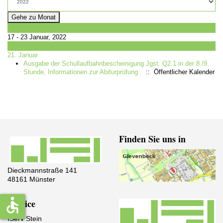
Gehe zu Monat
Vorherige Woche
17 - 23 Januar, 2022
Folgende Woche
21. Januar
Ausgabe der Schullaufbahnbescheinigung Jgst. Q2.1 in der 8./9.
Stunde, Informationen zur Abiturprüfung
:: Öffentlicher Kalender
Finden Sie uns in
Dieckmannstraße 141
48161 Münster
accessible
Service
IServ Stein