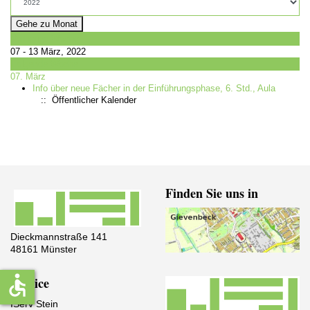
Gehe zu Monat
Vorherige Woche
07 - 13 März, 2022
Folgende Woche
07. März
Info über neue Fächer in der Einführungsphase, 6. Std., Aula
:: Öffentlicher Kalender
Finden Sie uns in
Dieckmannstraße 141
48161 Münster
accessible
Service
IServ Stein