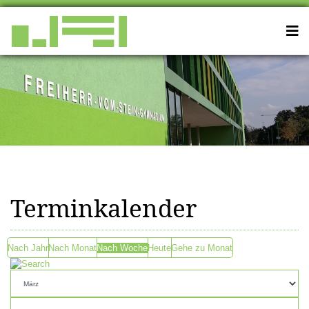
Terminkalender
Nach Jahr
Nach Monat
Nach Woche
Heute
Gehe zu Monat