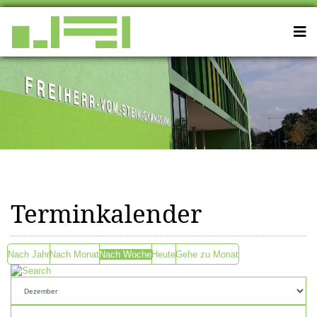
Terminkalender
Nach Jahr
Nach Monat
Nach Woche
Heute
Gehe zu Monat