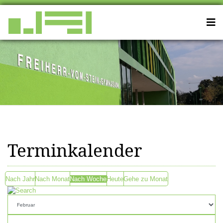
Terminkalender
Nach Jahr
Nach Monat
Nach Woche
Heute
Gehe zu Monat