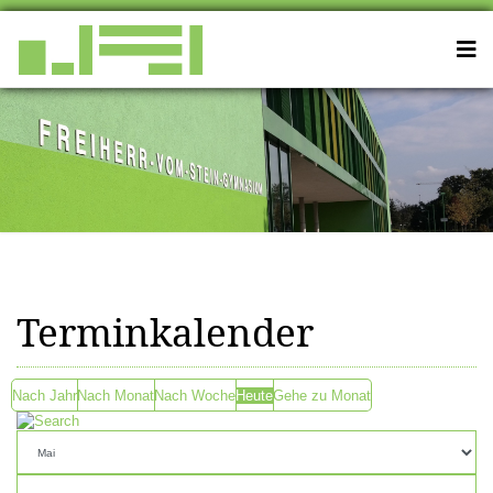
Terminkalender
Nach Jahr
Nach Monat
Nach Woche
Heute
Gehe zu Monat