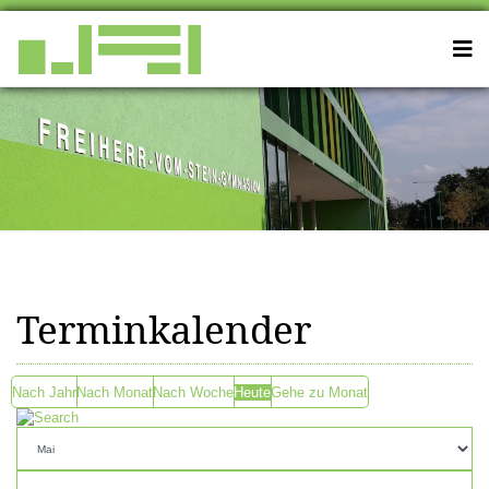
Terminkalender
Nach Jahr
Nach Monat
Nach Woche
Heute
Gehe zu Monat