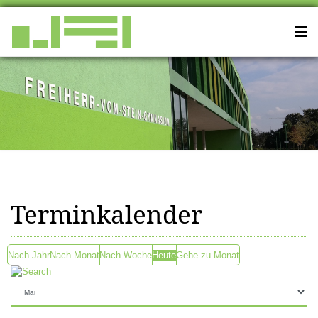
Terminkalender
Nach Jahr
Nach Monat
Nach Woche
Heute
Gehe zu Monat