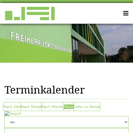
Terminkalender
Nach Jahr
Nach Monat
Nach Woche
Heute
Gehe zu Monat