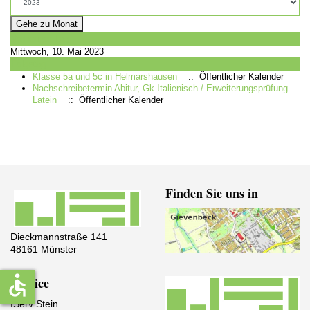
Gehe zu Monat
Vorheriger Tag
Mittwoch, 10. Mai 2023
Folgetag
Klasse 5a und 5c in Helmarshausen
:: Öffentlicher Kalender
Nachschreibetermin Abitur, Gk Italienisch / Erweiterungsprüfung
Latein
:: Öffentlicher Kalender
Finden Sie uns in
Dieckmannstraße 141
48161 Münster
accessible
Service
IServ Stein