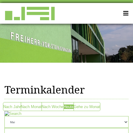
Terminkalender
Nach Jahr
Nach Monat
Nach Woche
Heute
Gehe zu Monat