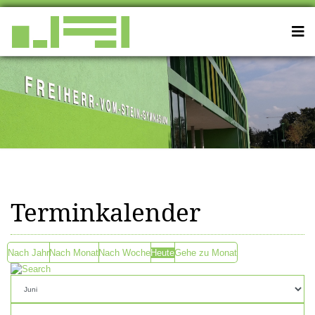
Terminkalender
Nach Jahr
Nach Monat
Nach Woche
Heute
Gehe zu Monat