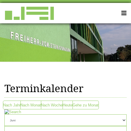
Terminkalender
Nach Jahr
Nach Monat
Nach Woche
Heute
Gehe zu Monat