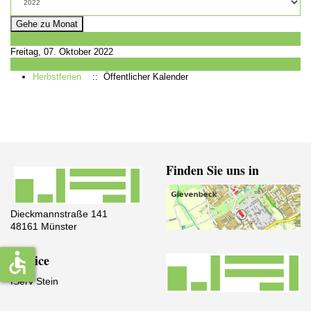
Gehe zu Monat
Vorheriger Tag
Freitag, 07. Oktober 2022
Folgetag
Herbstferien
:: Öffentlicher Kalender
Finden Sie uns in
Dieckmannstraße 141
48161 Münster
accessible
Service
IServ Stein