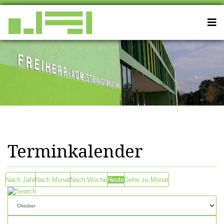
Terminkalender
Nach Jahr
Nach Monat
Nach Woche
Heute
Gehe zu Monat