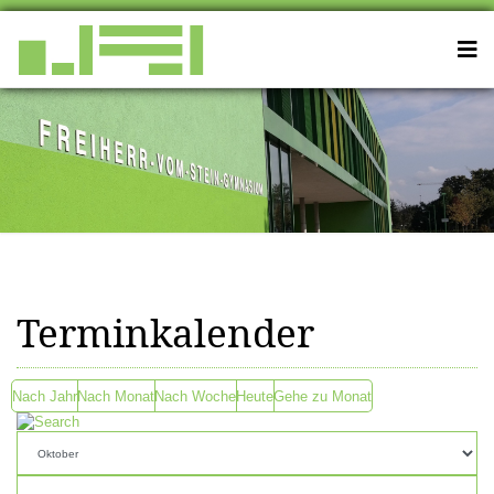
Terminkalender
Nach Jahr
Nach Monat
Nach Woche
Heute
Gehe zu Monat