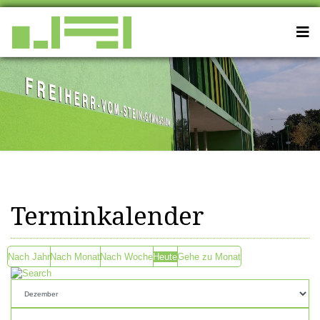
Terminkalender
Nach Jahr
Nach Monat
Nach Woche
Heute
Gehe zu Monat