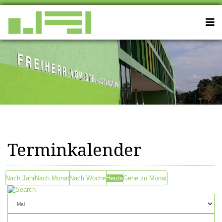
Terminkalender
Nach Jahr
Nach Monat
Nach Woche
Heute
Gehe zu Monat