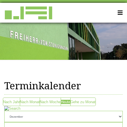
Terminkalender
Nach Jahr
Nach Monat
Nach Woche
Heute
Gehe zu Monat