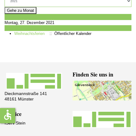
Gehe zu Monat
Vorheriger Tag
Montag, 27. Dezember 2021
Folgetag
Weihnachtsferien
:: Öffentlicher Kalender
Finden Sie uns in
Dieckmannstraße 141
48161 Münster
accessible
Service
IServ Stein