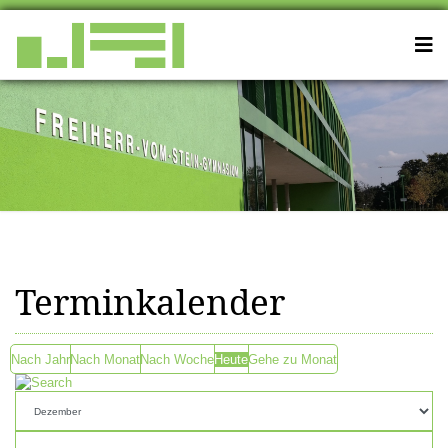
Terminkalender
Nach Jahr
Nach Monat
Nach Woche
Heute
Gehe zu Monat