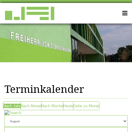
Terminkalender
Nach Jahr
Nach Monat
Nach Woche
Heute
Gehe zu Monat