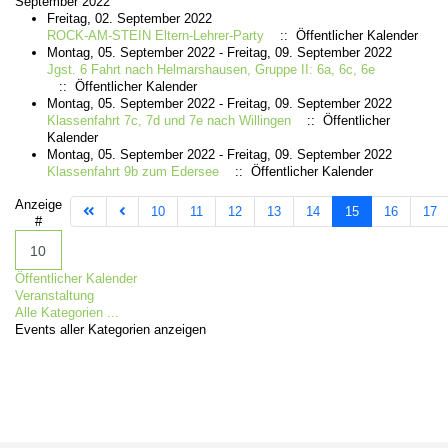
September 2022
Freitag, 02. September 2022
ROCK-AM-STEIN Eltern-Lehrer-Party
:: Öffentlicher Kalender
Montag, 05. September 2022 - Freitag, 09. September 2022
Jgst. 6 Fahrt nach Helmarshausen, Gruppe II: 6a, 6c, 6e
:: Öffentlicher Kalender
Montag, 05. September 2022 - Freitag, 09. September 2022
Klassenfahrt 7c, 7d und 7e nach Willingen
:: Öffentlicher
Kalender
Montag, 05. September 2022 - Freitag, 09. September 2022
Klassenfahrt 9b zum Edersee
:: Öffentlicher Kalender
Limite der Paginierungsliste
Anzeige
10
11
12
13
14
15
16
17
#
Öffentlicher Kalender
Veranstaltung
Alle Kategorien ...
Events aller Kategorien anzeigen