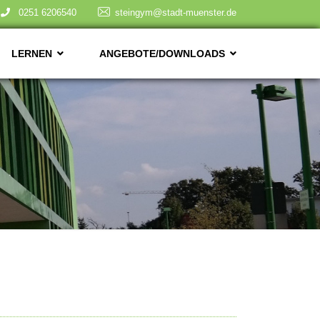
0251 6206540
steingym@stadt-muenster.de
LERNEN
ANGEBOTE/DOWNLOADS