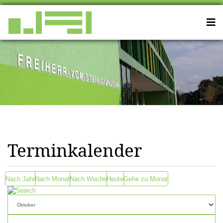
Terminkalender
Nach Jahr
Nach Monat
Nach Woche
Heute
Gehe zu Monat