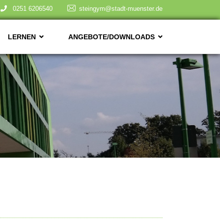
0251 6206540
steingym@stadt-muenster.de
LERNEN
ANGEBOTE/DOWNLOADS