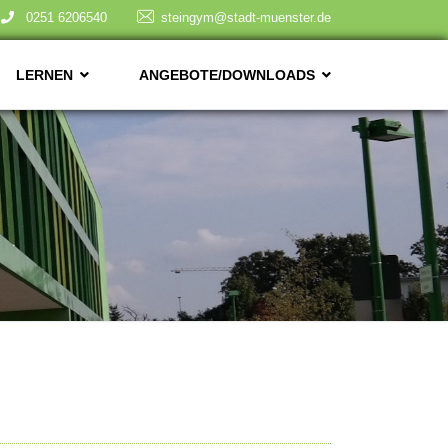
0251 6206540
steingym@stadt-muenster.de
LERNEN
ANGEBOTE/DOWNLOADS