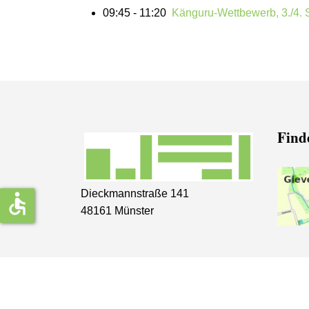
09:45 - 11:20
Känguru-Wettbewerb, 3./4. 
Finde
Dieckmannstraße 141
accessible
48161 Münster
© 2026 Freiherr-vom-Stein-Gymnasium Münster