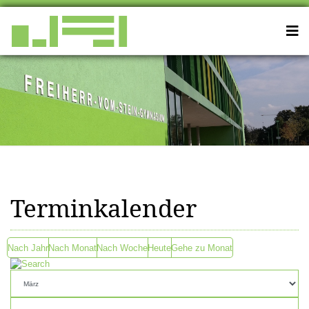
Terminkalender
Nach Jahr
Nach Monat
Nach Woche
Heute
Gehe zu Monat