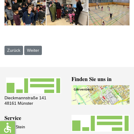
Vorheriger Beitrag: Überraschung in der Vorweihnachtszeit - Vince
Nächster Beitrag: (WN) Die Täuferstadt Münster räumt 
Zurück
Weiter
Finden Sie uns in
Dieckmannstraße 141
48161 Münster
Service
accessible
IServ Stein