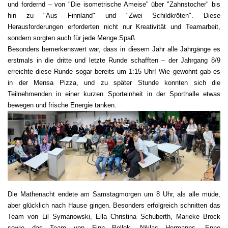
und fordernd – von "Die isometrische Ameise" über "Zahnstocher" bis
hin zu "Aus Finnland" und "Zwei Schildkröten". Diese
Herausforderungen erforderten nicht nur Kreativität und Teamarbeit,
sondern sorgten auch für jede Menge Spaß.
Besonders bemerkenswert war, dass in diesem Jahr alle Jahrgänge es
erstmals in die dritte und letzte Runde schafften – der Jahrgang 8/9
erreichte diese Runde sogar bereits um 1:15 Uhr! Wie gewohnt gab es
in der Mensa Pizza, und zu später Stunde konnten sich die
Teilnehmenden in einer kurzen Sporteinheit in der Sporthalle etwas
bewegen und frische Energie tanken.
Die Mathenacht endete am Samstagmorgen um 8 Uhr, als alle müde,
aber glücklich nach Hause gingen. Besonders erfolgreich schnitten das
Team von Lil Symanowski, Ella Christina Schuberth, Marieke Brock
sowie das Team von Finn Pollok, Niklas Hermanns, Enno