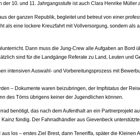
 der 10. und 11. Jahrgangsstufe ist auch Clara Henrike Müller
us der ganzen Republik, begleitet und betreut von einer profe
 als eine lockere Kreuzfahrt mit Vollversorgung, sondern als ar
chulunterricht. Dann muss die Jung-Crew alle Aufgaben an Bord
sätzlich sind für die Landgänge Referate zu Land, Leuten und G
 einen intensiven Auswahl- und Vorbereitungsprozess mit Bew
rden – Dokumente waren beizubringen, der Impfstatus der Rei
nn des Törns übrigens keiner der Jugendlichen können.
rad benötigt, das nach dem Aufenthalt an ein Partnerprojekt a
 Kainz fündig. Der Fahrradhändler aus Gievenbeck unterstützte
 aus los – erstes Ziel Brest, dann Teneriffa, später die Kleine