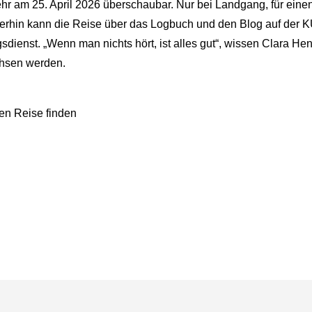
ehr am 25. April 2026 überschaubar. Nur bei Landgang, für eine
merhin kann die Reise über das Logbuch und den Blog auf der
ienst. „Wenn man nichts hört, ist alles gut“, wissen Clara Henr
chsen werden.
len Reise finden
ie Forschung“ – „Jugend forscht!“- AG erhält 3D-Drucker
i der Stadtrunde der Mathe-Olympiade