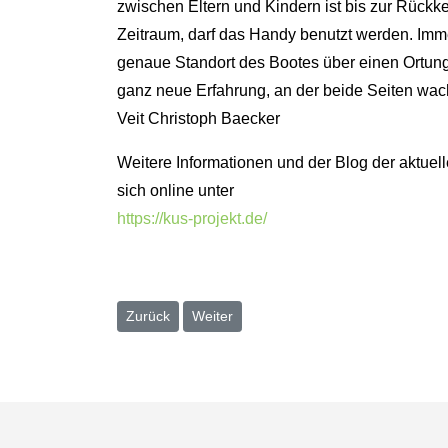
zwischen Eltern und Kindern ist bis zur Rückk
Zeitraum, darf das Handy benutzt werden. Im
genaue Standort des Bootes über einen Ortungsd
ganz neue Erfahrung, an der beide Seiten wa
Veit Christoph Baecker
Weitere Informationen und der Blog der aktuel
sich online unter
https://kus-projekt.de/
Vorheriger Beitrag: „Ein Weihnachtsgeschenk für d
Nächster Beitrag: Starke Leistungen be
Zurück
Weiter