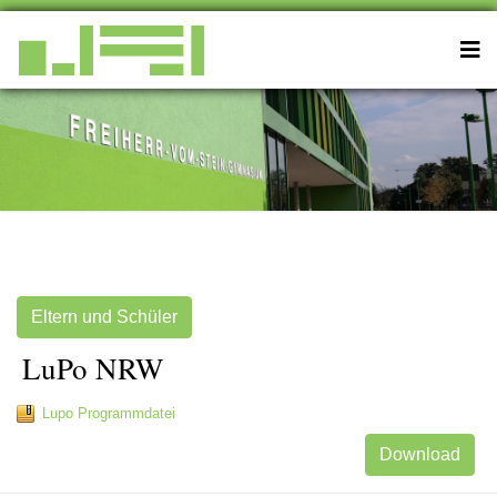
Eltern und Schüler
LuPo NRW
Lupo Programmdatei
Download